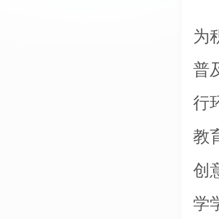
为
普
行
教
创
学