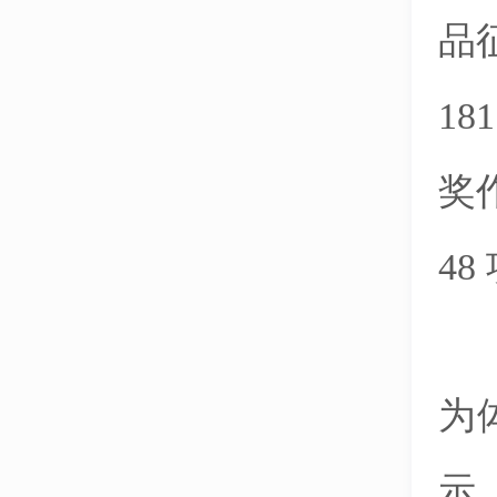
品
1
奖
4
为
示