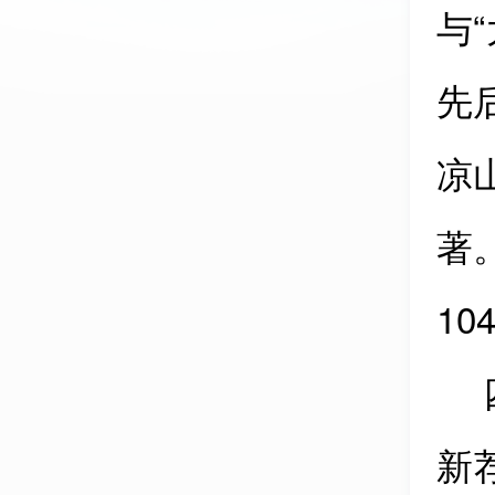
与
“
先
凉
著
10
新