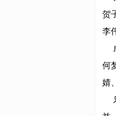
贺
李
何
婧
益