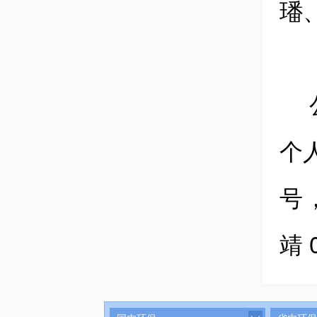
璠
个
号
靖
0