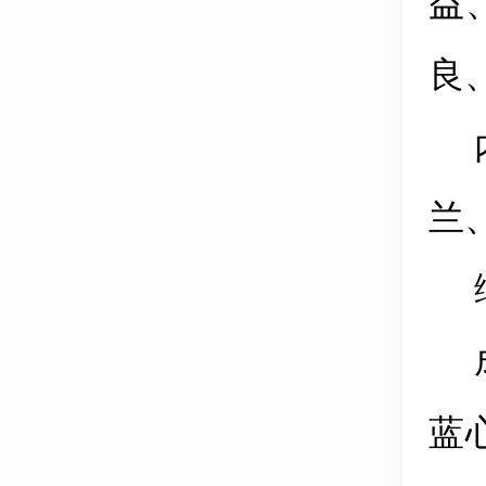
良
兰
蓝